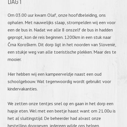
DAG 1
Om 03.00 uur kwam Olaf, onze hoofdbeleiding, ons
ophalen. Met nauwelijks slaap, strompelden wij een voor
een de bus in. Nadat we alle 8 onszelf de bus in hadden
gepropt, kon de reis beginnen. 1200km in een stuk naar
Črna Koroškem. Dit dorp ligt in het noorden van Slovenië,
een stukje weg van alle toeristische plekken. Maar des te
mooier.
Hier hebben wij een kampeerveldje naast een oud
schoolgebouw. Wat tegenwoordig wordt gebruikt voor
kindervakanties.
We zetten onze tentjes snel op en gaan in het dorp een
hapje eten. Wel met een beetje haast want om 21.00u is
het al sluitingstijd. De beheerder had alvast onze
bestelling doorgeven, iedereen wilde ons helpen.