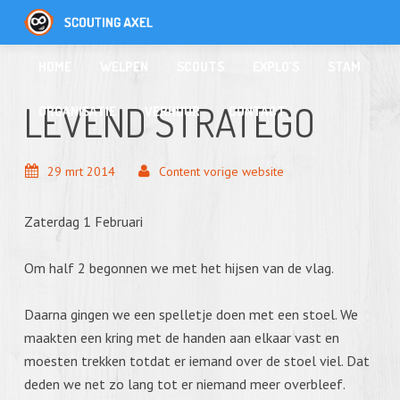
HOME
WELPEN
SCOUTS
EXPLO’S
STAM
LEVEND STRATEGO
ORGANISATIE
VERHUUR
CONTACT
29
mrt
2014
Content vorige website
Zaterdag 1 Februari
Om half 2 begonnen we met het hijsen van de vlag.
Daarna gingen we een spelletje doen met een stoel. We
maakten een kring met de handen aan elkaar vast en
moesten trekken totdat er iemand over de stoel viel. Dat
deden we net zo lang tot er niemand meer overbleef.