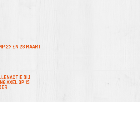
MP 27 EN 28 MAART
LLENACTIE BIJ
NG AXEL OP 15
BER
MP 28 EN 29
BER