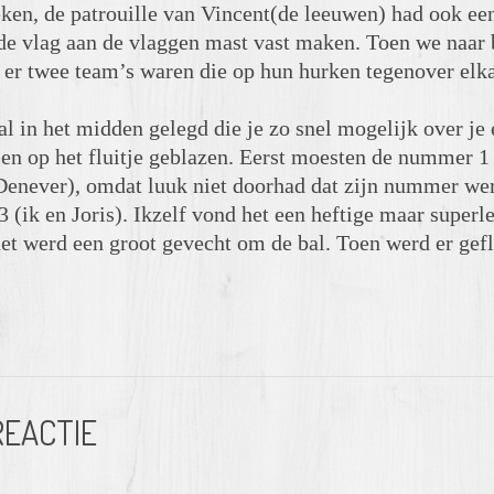
eken, de patrouille van Vincent(de leeuwen) had ook een 
de vlag aan de vlaggen mast vast maken. Toen we naar 
 er twee team’s waren die op hun hurken tegenover elka
l in het midden gelegd die je zo snel mogelijk over je 
en op het fluitje geblazen. Eerst moesten de nummer 1
enever), omdat luuk niet doorhad dat zijn nummer we
(ik en Joris). Ikzelf vond het een heftige maar superl
het werd een groot gevecht om de bal. Toen werd er gef
REACTIE