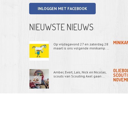
INLOGGEN MET FACEBOOK
NIEUWSTE NIEUWS
MINIKA
Op vrijdagavond 27 en zaterdag 28
maart is ons volgende minikamp. …
OLIEBO
Amber, Evert, Laïs, Nick en Nicolas,
SCOUTI
scouts van Scouting Axel gaan …
© 2014 - 2019 Alle rechte voorbehouden
NOVEM
MINIKA
Op vrijdagavond 28 en zaterdag 29
NOVEM
november hebben de welpen weer …